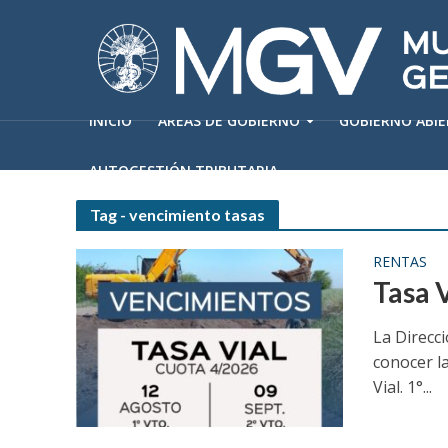
INICIO
ÁREAS DE GOBIERNO
GOBIERNO ABI
AUTOGESTIÓN TRIBUTARIA
Tag - vencimiento tasas
RENTAS
Tasa 
La Direcci
conocer la
Vial. 1°...