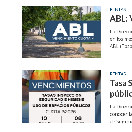
RENTAS
ABL: 
La Direcc
en los mes
ABL (Tasa.
RENTAS
Tasa 
públi
La Direcci
conocer la
de Segurid