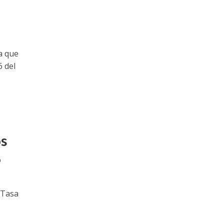
a que
6 del
os
6
 Tasa