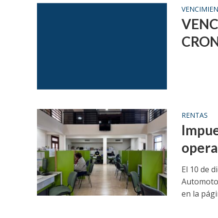
VENCIMIE
VENC
CRON
RENTAS
Impue
opera
El 10 de d
Automotor 
en la págin