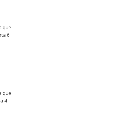
a que
ota 6
a que
ta 4