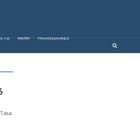
ACTO
RRHH
PROVEEDORES
6
 Tasa