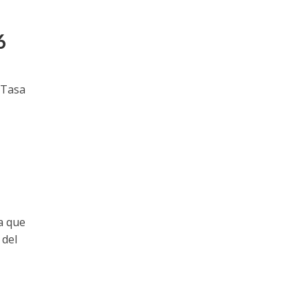
6
 Tasa
a que
 del