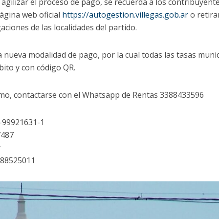
 y agilizar el proceso de pago, se recuerda a los contribuye
ágina web oficial
https://autogestion.villegas.gob.ar
o retira
gaciones de las localidades del partido.
la nueva modalidad de pago, por la cual todas las tasas mun
ébito y con código QR.
amo, contactarse con el Whatsapp de Rentas 3388433596
0-99921631-1
7487
r
388525011