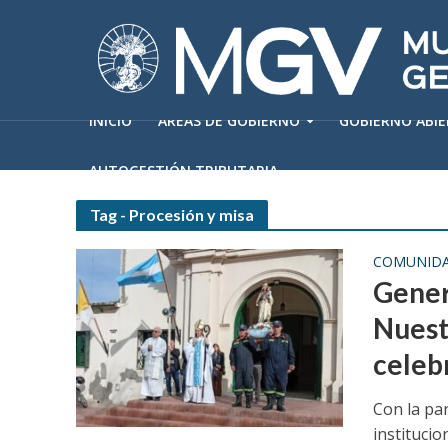
INICIO
ÁREAS DE GOBIERNO
GOBIERNO ABI
AUTOGESTIÓN TRIBUTARIA
Tag - Procesión y misa
COMUNID
Gener
Nuest
celeb
Con la par
institucio