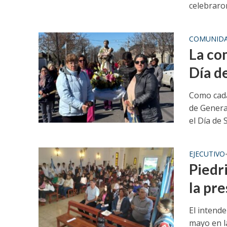
celebraron
COMUNID
La co
Día d
Como cada
de Genera
el Día de S
EJECUTIVO
Piedri
la pr
El intende
mayo en l