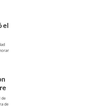
 el
dad
morar
on
gre
8 de
ra de