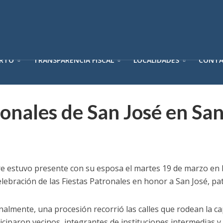
ERTO
TRANSPARENCIA FISCAL
LOCALIDADES
CONT
ronales de San José en Sa
re estuvo presente con su esposa el martes 19 de marzo en l
elebración de las Fiestas Patronales en honor a San José, pa
nalmente, una procesión recorrió las calles que rodean la ca
iciparon vecinos, integrantes de instituciones intermedias 