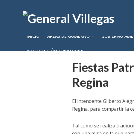
INICIO
ÁREAS DE GOBIERNO
GOBIERNO ABI
AUTOGESTIÓN TRIBUTARIA
Fiestas Pat
Regina
El intendente Gilberto Aleg
Regina, para compartir la c
Tal como se realiza tradicio
con una misa en la que part