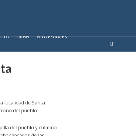
ACTO
RRHH
PROVEEDORES
nta
a localidad de Santa
trono del pueblo.
pilla del pueblo y culminó
y abanderados de las