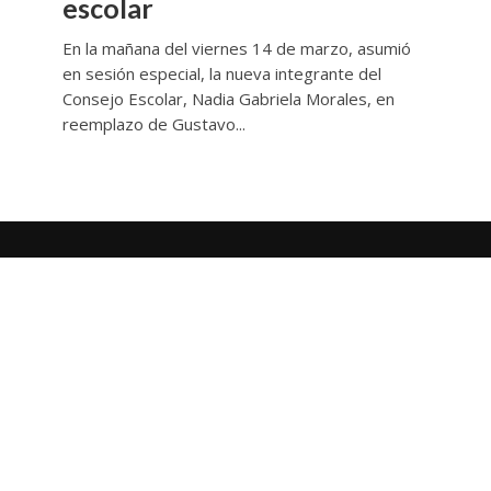
escolar
En la mañana del viernes 14 de marzo, asumió
en sesión especial, la nueva integrante del
Consejo Escolar, Nadia Gabriela Morales, en
reemplazo de Gustavo...