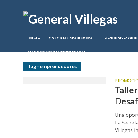
INICIO
ÁREAS DE GOBIERNO
GOBIERNO ABI
AUTOGESTIÓN TRIBUTARIA
Tag - emprendedores
PROMOCIÓ
Talle
Desaf
Una oport
La Secret
Villegas in