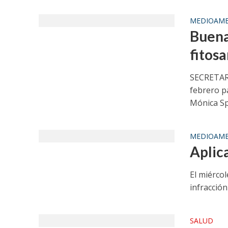
MEDIOAMB
Buena
fitosa
SECRETAR
febrero p
Mónica Spe
MEDIOAMB
Aplica
El miércol
infracción
SALUD