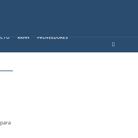
ACTO
RRHH
PROVEEDORES
 para