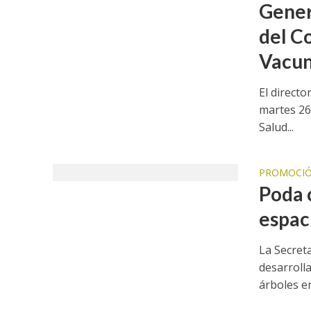
Gener
del C
Vacun
El directo
martes 26
Salud...
PROMOCIÓ
Poda 
espac
La Secret
desarroll
árboles en