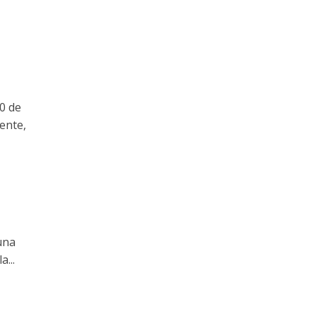
0 de
ente,
una
a...