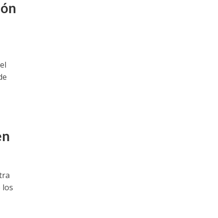
ión
el
de
en
tra
 los