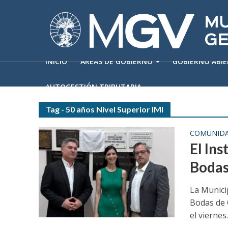
INICIO
ÁREAS DE GOBIERNO
GOBIERNO ABI
AUTOGESTIÓN TRIBUTARIA
Tag - 50 años Nivel Superior IMI
COMUNID
El In
Bodas
La Munici
Bodas de 
el viernes..