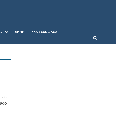
ACTO
RRHH
PROVEEDORES
 las
zado