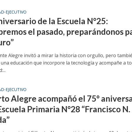
AD
EJECUTIVO
•
niversario de la Escuela N°25:
bremos el pasado, preparándonos p
uro”
nte Alegre invitó a mirar la historia con orgullo, pero tambi
 una educación que incorpore la tecnología y acompañe a to
...
AD
EJECUTIVO
•
rto Alegre acompañó el 75° anivers
 Escuela Primaria N°28 “Francisco N.
da”