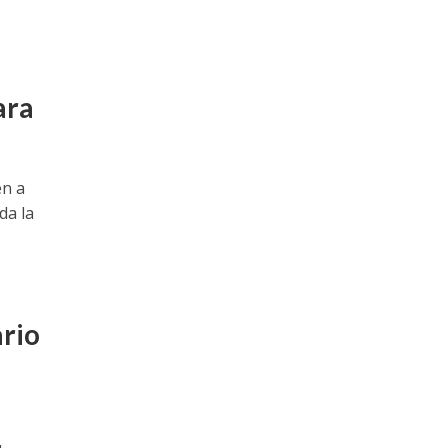
ara
én a
da la
ario