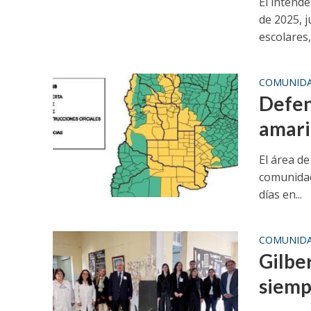
El intende
de 2025, j
escolares, 
COMUNID
Defen
amaril
El área de
comunidad
días en...
COMUNID
Gilber
siemp