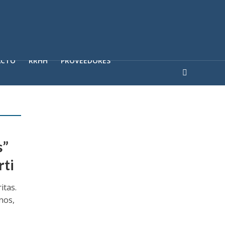
ACTO
RRHH
PROVEEDORES
s”
rti
itas.
nos,