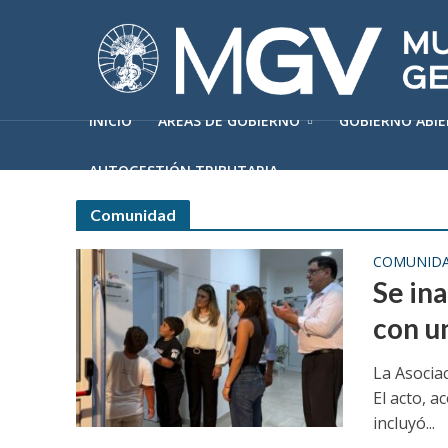
INICIO
ÁREAS DE GOBIERNO
GOBIERNO ABI
AUTOGESTIÓN TRIBUTARIA
Comunidad
COMUNID
Se in
con u
La Asociac
El acto, 
incluyó...