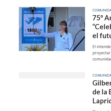
COMUNID
75° A
“Cele
el fut
El intende
proyectar
comunidad:
COMUNID
Gilbe
de la
Lapri