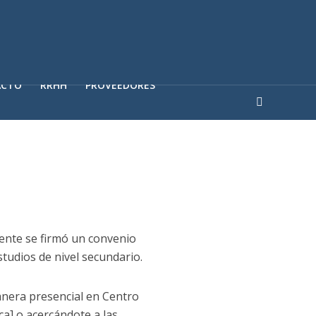
ACTO
RRHH
PROVEEDORES
ente se firmó un convenio
studios de nivel secundario.
anera presencial en Centro
ca] o acercándote a las