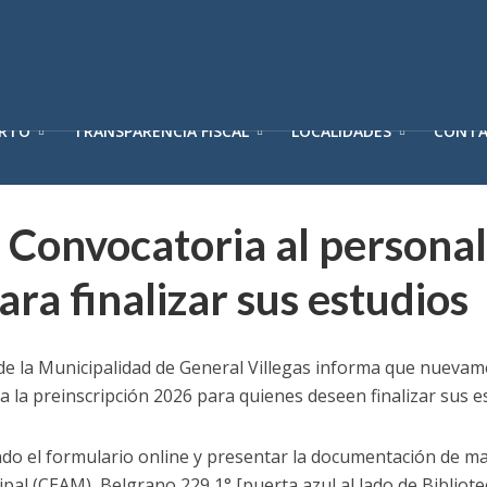
ERTO
TRANSPARENCIA FISCAL
LOCALIDADES
CONT
 Convocatoria al personal
ra finalizar sus estudios
 de la Municipalidad de General Villegas informa que nuevam
a la preinscripción 2026 para quienes deseen finalizar sus e
ndo el formulario online y presentar la documentación de m
pal (CEAM), Belgrano 229 1° [puerta azul al lado de Bibliote