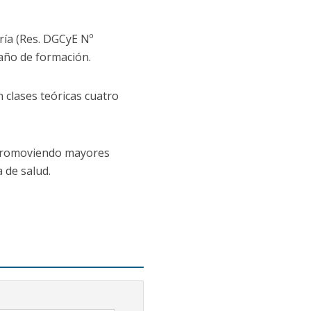
ría (Res. DGCyE Nº
 año de formación.
 clases teóricas cuatro
, promoviendo mayores
 de salud.