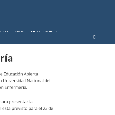
ACTO
RRHH
PROVEEDORES
ería
de Educación Abierta
la Universidad Nacional del
en Enfermería.
 para presentar la
l está previsto para el 23 de