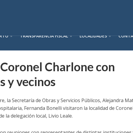
ERTO
TRANSPARENCIA FISCAL
LOCALIDADES
CONT
 Coronel Charlone con
s y vecinos
re, la Secretaría de Obras y Servicios Públicos, Alejandra Mat
spitalaria, Fernanda Bonelli visitaron la localidad de Coro
e la delegación local, Livio Leale.
on reuniones con representantes de distintas instituciones