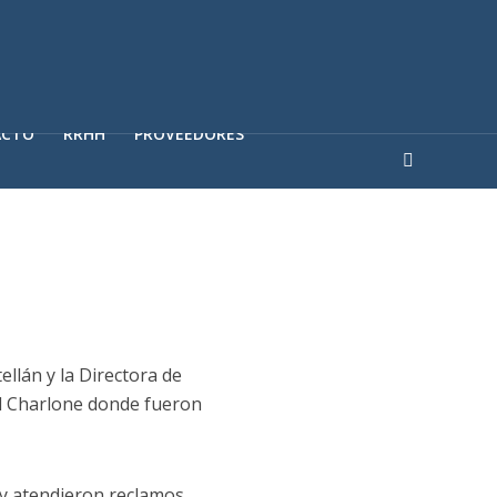
ACTO
RRHH
PROVEEDORES
ellán y la Directora de
nel Charlone donde fueron
 y atendieron reclamos