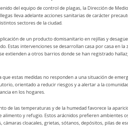
tenido del equipo de control de plagas, la Dirección de Medi
legas lleva adelante acciones sanitarias de carácter precaut
stintos sectores de la ciudad.
plicación de un producto domisanitario en rejillas y desagüe
do. Estas intervenciones se desarrollan casa por casa en la
y se extienden a otros barrios donde se han registrado halla
ra que estas medidas no responden a una situación de emer
torio, orientado a reducir riesgos y a alertar a la comunid
lancia en los hogares.
to de las temperaturas y de la humedad favorece la aparici
 alimento y refugio. Estos arácnidos prefieren ambientes 
 cámaras cloacales, grietas, sótanos, depósitos, pilas de e