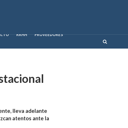
ACTO
RRHH
PROVEEDORES
stacional
ente, lleva adelante
zcan atentos ante la