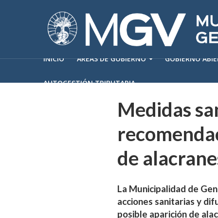
INICIO
ÁREAS DE GOBIERNO
GOBIERNO ABI
AUTOGESTIÓN TRIBUTARIA
Medidas san
recomendaci
de alacrane
La Municipalidad de Gene
acciones sanitarias y d
posible aparición de ala