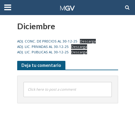
Diciembre
ADJ. CONC. DE PRECIOS AL 30-12-25
Descarga
ADJ. LIC. PRIVADAS AL 30-12-25
Descarga
ADJ. LIC. PUBLICAS AL 30-12-25
Descarga
Deja tu comentario
Click here to post a comment