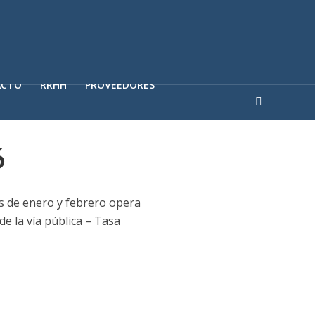
ACTO
RRHH
PROVEEDORES
6
es de enero y febrero opera
e la vía pública – Tasa