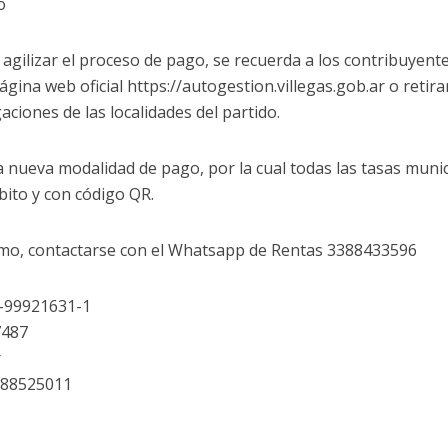
o
 y agilizar el proceso de pago, se recuerda a los contribuye
gina web oficial https://autogestion.villegas.gob.ar o retir
gaciones de las localidades del partido.
la nueva modalidad de pago, por la cual todas las tasas mun
ébito y con código QR.
amo, contactarse con el Whatsapp de Rentas 3388433596
0-99921631-1
7487
r
388525011