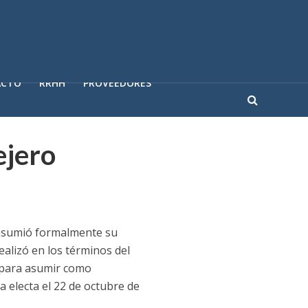
ACTO
RRHH
PROVEEDORES
ejero
, asumió formalmente su
ealizó en los términos del
s para asumir como
a electa el 22 de octubre de