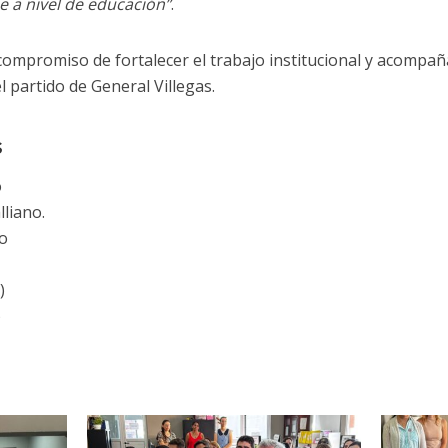
e a nivel de educación”
.
compromiso de fortalecer el trabajo institucional y acompaña
 partido de General Villegas.
s
o
lliano.
o
)
)