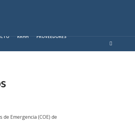
ACTO
RRHH
PROVEEDORES
os
es de Emergencia (COE) de