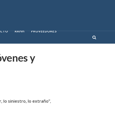
ACTO
RRHH
PROVEEDORES
óvenes y
, lo siniestro, lo extraño”
,