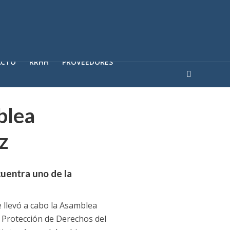
ACTO
RRHH
PROVEEDORES
blea
z
cuentra uno de la
e llevó a cabo la Asamblea
 Protección de Derechos del