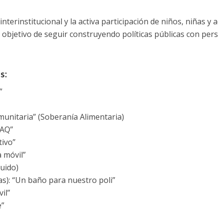
erinstitucional y la activa participación de niños, niñas y 
 objetivo de seguir construyendo políticas públicas con pers
s:
”
omunitaria” (Soberanía Alimentaria)
CAQ”
tivo”
 móvil”
uido)
as): “Un baño para nuestro poli”
il”
e”