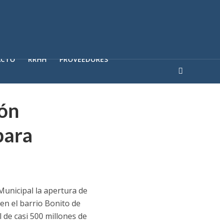
ACTO
RRHH
PROVEEDORES
dón
para
 Municipal la apertura de
en el barrio Bonito de
l de casi 500 millones de