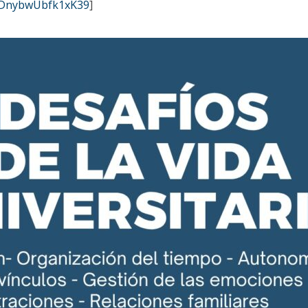
nSDnybwUbfk1xK39
]