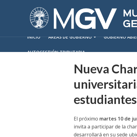
INICIO
ÁREAS DE GOBIERNO
GOBIERNO ABI
AUTOGESTIÓN TRIBUTARIA
Nueva Charl
universitar
estudiantes 
El próximo
martes 10 de jun
invita a participar de la cha
desarrollará en su sede ub