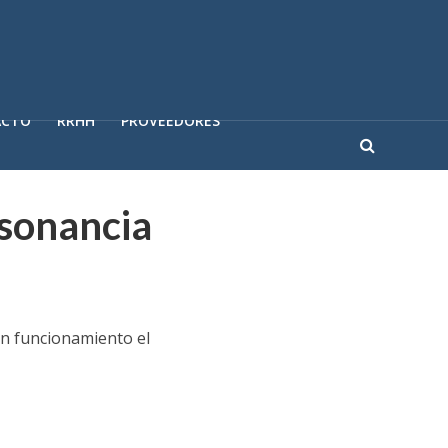
ACTO
RRHH
PROVEEDORES
esonancia
en funcionamiento el