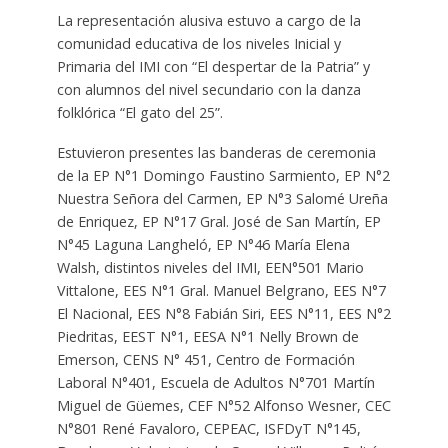
La representación alusiva estuvo a cargo de la
comunidad educativa de los niveles Inicial y
Primaria del IMI con “El despertar de la Patria” y
con alumnos del nivel secundario con la danza
folklórica “El gato del 25”.
Estuvieron presentes las banderas de ceremonia
de la EP N°1 Domingo Faustino Sarmiento, EP N°2
Nuestra Señora del Carmen, EP N°3 Salomé Ureña
de Enriquez, EP N°17 Gral. José de San Martín, EP
N°45 Laguna Langheló, EP N°46 María Elena
Walsh, distintos niveles del IMI, EEN°501 Mario
Vittalone, EES N°1 Gral. Manuel Belgrano, EES N°7
El Nacional, EES N°8 Fabián Siri, EES N°11, EES N°2
Piedritas, EEST N°1, EESA N°1 Nelly Brown de
Emerson, CENS N° 451, Centro de Formación
Laboral N°401, Escuela de Adultos N°701 Martín
Miguel de Güemes, CEF N°52 Alfonso Wesner, CEC
N°801 René Favaloro, CEPEAC, ISFDyT N°145,