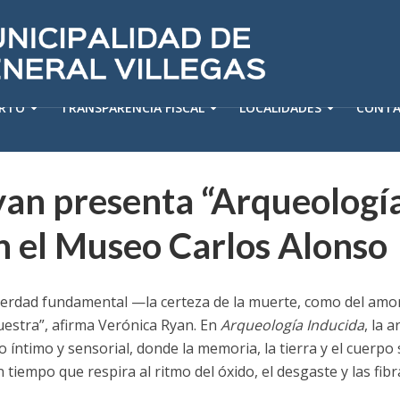
ERTO
TRANSPARENCIA FISCAL
LOCALIDADES
CONT
yan presenta “Arqueologí
n el Museo Carlos Alonso
verdad fundamental —la certeza de la muerte, como del amor
uestra”, afirma Verónica Ryan. En
Arqueología Inducida
, la a
o íntimo y sensorial, donde la memoria, la tierra y el cuerp
n tiempo que respira al ritmo del óxido, el desgaste y las fibr