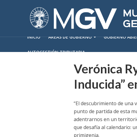
INICIO
ÁREAS DE GOBIERNO
GOBIERNO ABI
AUTOGESTIÓN TRIBUTARIA
Verónica R
Inducida” e
“El descubrimiento de una 
punto de partida de esta m
adentrarnos en un territori
que desafía al calendario: u
primigenia.