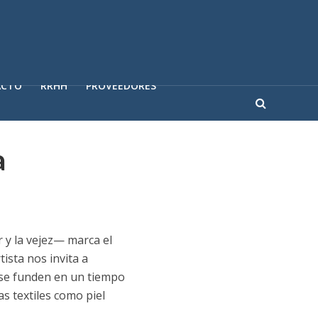
ACTO
RRHH
PROVEEDORES
a
 y la vejez— marca el
rtista nos invita a
o se funden en un tiempo
as textiles como piel