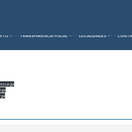
ERTO
TRANSPARENCIA FISCAL
LOCALIDADES
CONT
escarga
rga
rga