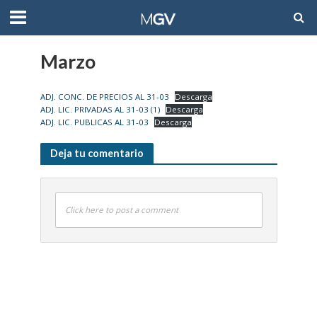
Marzo
ADJ. CONC. DE PRECIOS AL 31-03
Descarga
ADJ. LIC. PRIVADAS AL 31-03 (1)
Descarga
ADJ. LIC. PUBLICAS AL 31-03
Descarga
Deja tu comentario
Click here to post a comment