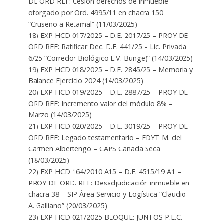
DE ORD REF: Cesión derechos de inmueble
otorgado por Ord. 4995/11 en chacra 150
“Cruseño a Retamal” (11/03/2025)
18) EXP HCD 017/2025 – D.E. 2017/25 – PROY DE
ORD REF: Ratificar Dec. D.E. 441/25 – Lic. Privada
6/25 “Corredor Biológico E.V. Bunge)” (14/03/2025)
19) EXP HCD 018/2025 – D.E. 2845/25 – Memoria y
Balance Ejercicio 2024 (14/03/2025)
20) EXP HCD 019/2025 – D.E. 2887/25 – PROY DE
ORD REF: Incremento valor del módulo 8% –
Marzo (14/03/2025)
21) EXP HCD 020/2025 – D.E. 3019/25 – PROY DE
ORD REF: Legado testamentario – EDYT M. del
Carmen Albertengo – CAPS Cañada Seca
(18/03/2025)
22) EXP HCD 164/2010 A15 – D.E. 4515/19 A1 –
PROY DE ORD. REF: Desadjudicación inmueble en
chacra 38 – SIP Área Servicio y Logística “Claudio
A. Galliano” (20/03/2025)
23) EXP HCD 021/2025 BLOQUE: JUNTOS P.E.C. –