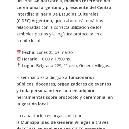
del
Prof. Aníbal Gotelli
,
máximo referente del
ceremonial argentino y presidente del Centro
Interdisciplinario De Estudios Culturales
(CIDEC) Argentina
, quien abordará temáticas
relacionadas con la correcta utilización de los
símbolos patrios y la logística protocolar en el
ámbito local.
Fecha:
Lunes 25 de marzo
Horario:
10:00 a 17:00 hs.
Lugar:
Belgrano 229, 1° piso, General Villegas.
El seminario está dirigido a
funcionarios
públicos, docentes, organizadores de eventos
y toda persona interesada en adquirir
herramientas sobre protocolo y ceremonial en
la gestión local
.
La capacitación es organizada por
la
Municipalidad de General Villegas a través
del CEAM, en conjunto con CIDEC Argentina
,