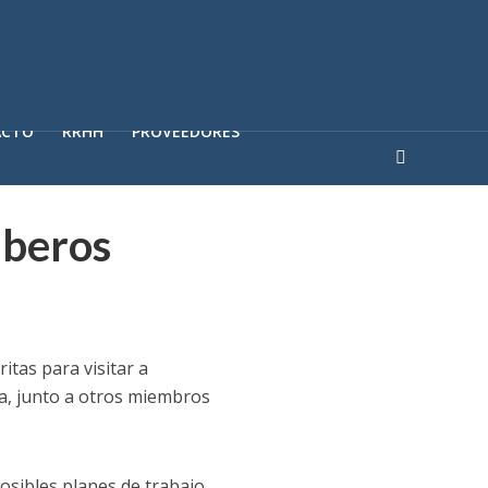
ACTO
RRHH
PROVEEDORES
mberos
ritas para visitar a
sa, junto a otros miembros
osibles planes de trabajo.