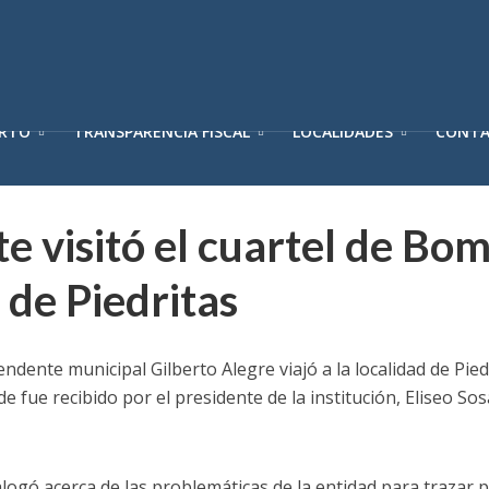
ERTO
TRANSPARENCIA FISCAL
LOCALIDADES
CONT
te visitó el cuartel de Bo
 de Piedritas
endente municipal Gilberto Alegre viajó a la localidad de Pied
fue recibido por el presidente de la institución, Eliseo So
logó acerca de las problemáticas de la entidad para trazar p