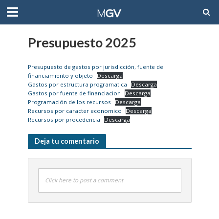
Presupuesto 2025
Presupuesto de gastos por jurisdicción, fuente de
financiamiento y objeto
Descarga
Gastos por estructura programatica
Descarga
Gastos por fuente de financiacion
Descarga
Programación de los recursos
Descarga
Recursos por caracter economico
Descarga
Recursos por procedencia
Descarga
Deja tu comentario
Click here to post a comment