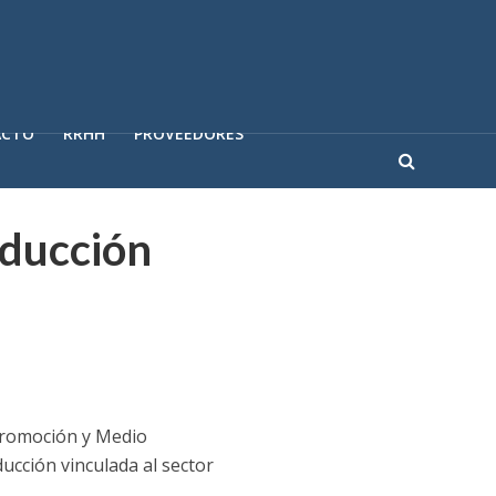
ACTO
RRHH
PROVEEDORES
oducción
 Promoción y Medio
ucción vinculada al sector