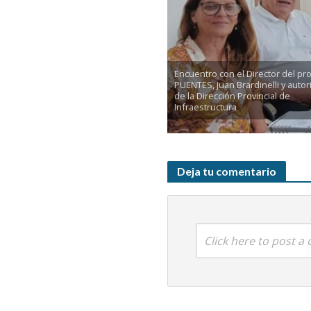
Encuentro con el Director del p
PUENTES, Juan Brardinelli y auto
de la Dirección Provincial de
Infraestructura
Deja tu comentario
Click here to post 