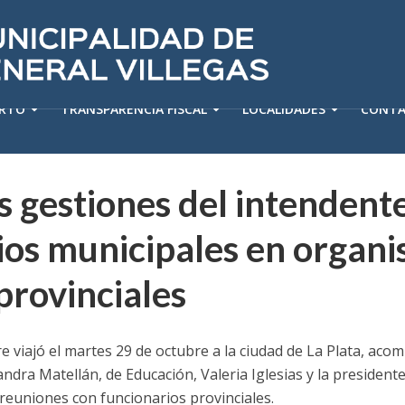
ERTO
TRANSPARENCIA FISCAL
LOCALIDADES
CONT
 gestiones del intendent
ios municipales en organ
provinciales
re viajó el martes 29 de octubre a la ciudad de La Plata, aco
andra Matellán, de Educación, Valeria Iglesias y la president
s reuniones con funcionarios provinciales.