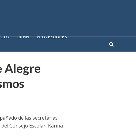
ACTO
RRHH
PROVEEDORES
e Alegre
ismos
mpañado de las secretarias
e del Consejo Escolar, Karina