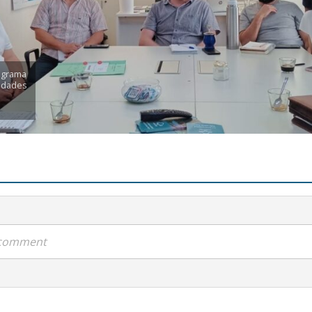
rograma
ridades
a comment