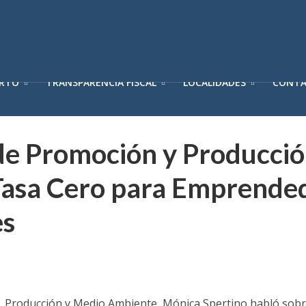
ERTO
TRANSPARENCIA FISCAL
LOCALIDADES
CONT
de Promoción y Producció
 Tasa Cero para Emprende
es
, Producción y Medio Ambiente, Mónica Spertino habló sobre