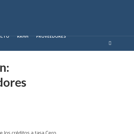
ACTO
RRHH
PROVEEDORES
n:
dores
 los créditos a tasa Cero