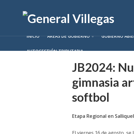
INICIO
ÁREAS DE GOBIERNO
GOBIERNO ABI
AUTOGESTIÓN TRIBUTARIA
JB2024: Nue
gimnasia art
softbol
Etapa Regional en Sallique
El viernes 16 de agosto, se 