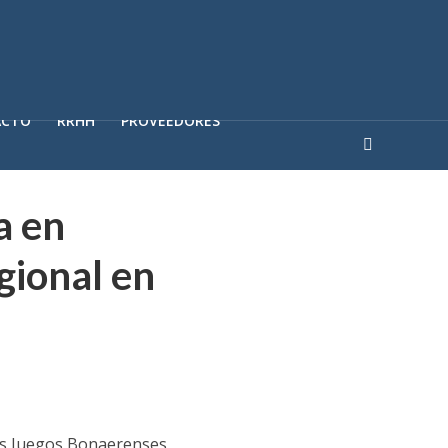
ACTO
RRHH
PROVEEDORES
a en
egional en
 los Juegos Bonaerenses