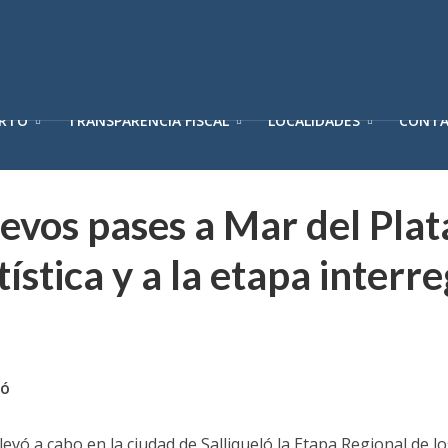
ERTO
TRANSPARENCIA FISCAL
LOCALIDADES
CONT
vos pases a Mar del Plat
ística y a la etapa interr
ló
llevó a cabo en la ciudad de Salliqueló la Etapa Regional de