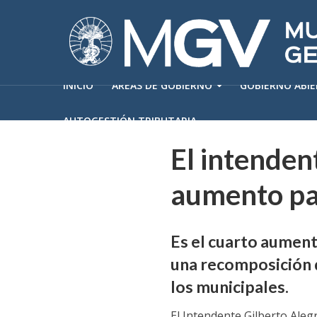
INICIO
ÁREAS DE GOBIERNO
GOBIERNO ABI
AUTOGESTIÓN TRIBUTARIA
El intenden
aumento pa
Es el cuarto aument
una recomposición d
los municipales.
El Intendente Gilberto Ale