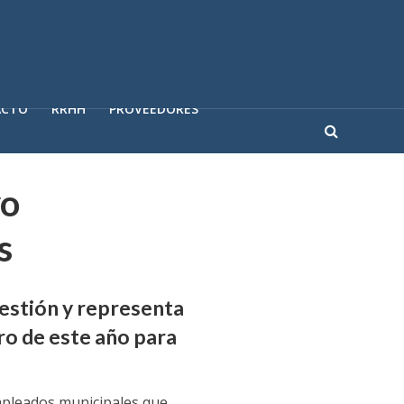
ACTO
RRHH
PROVEEDORES
vo
s
estión y representa
ro de este año para
mpleados municipales que