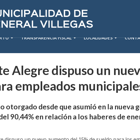
ERTO
TRANSPARENCIA FISCAL
LOCALIDADES
CONT
te Alegre dispuso un nue
ra empleados municipale
o otorgado desde que asumió en la nueva g
el 90,44% en relación a los haberes de ene
gre dispuso un nuevo aumento del 15% de sueldo para los e