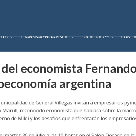
ERTO
TRANSPARENCIA FISCAL
LOCALIDADES
CONT
 del economista Fernando
oeconomía argentina
unicipalidad de General Villegas invitan a empresarios pyme
do Marull, reconocido economista que hablará sobre la macr
rno de Milei y los desafíos que enfrentarán los empresario
el martes 30 de julio a las 10 horas en el Salón Dorado de la