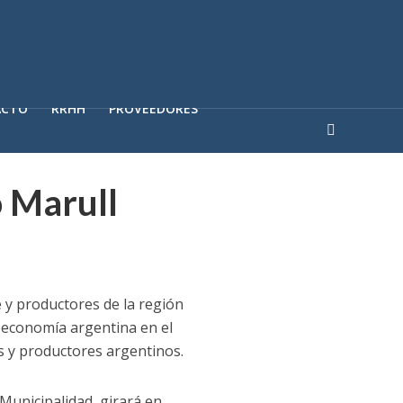
ACTO
RRHH
PROVEEDORES
 Marull
 y productores de la región
oeconomía argentina en el
s y productores argentinos.
 Municipalidad, girará en