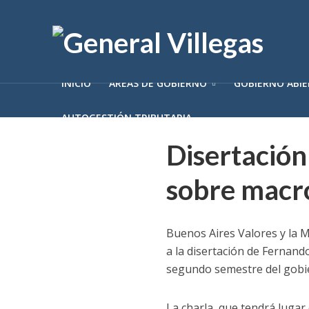
INICIO
ÁREAS DE GOBIERNO
GOBIERNO ABI
AUTOGESTIÓN TRIBUTARIA
Disertación
sobre macr
Buenos Aires Valores y la M
a la disertación de Fernan
segundo semestre del gobie
La charla, que tendrá lugar 