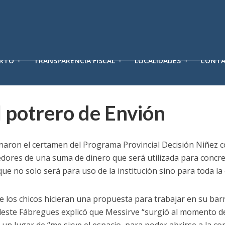
ERTO
TRANSPARENCIA FISCAL
LOCALIDADES
CONT
l potrero de Envión
naron el certamen del Programa Provincial Decisión Niñez c
eedores de una suma de dinero que será utilizada para concr
que no solo será para uso de la institución sino para toda l
e los chicos hicieran una propuesta para trabajar en su barr
leste Fábregues explicó que Messirve “surgió al momento d