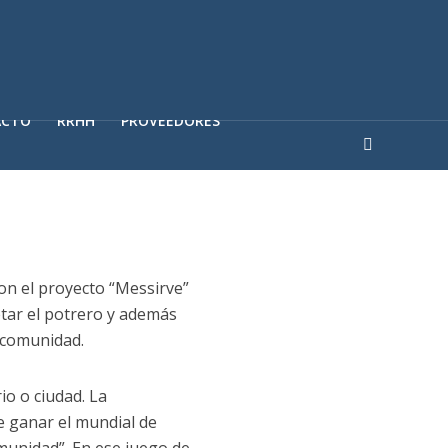
ACTO
RRHH
PROVEEDORES
on el proyecto “Messirve”
etar el potrero y además
a comunidad.
io o ciudad. La
e ganar el mundial de