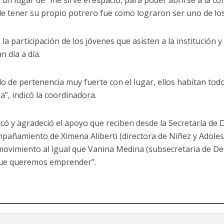
un lugar de “me sirve el espacio, para poder abrirse a la c
 de tener su propio potrero fue como lograron ser uno de lo
a participación de los jóvenes que asisten a la institución y
 día a día.
do de pertenencia muy fuerte con el lugar, ellos habitan todo
a”, indicó la coordinadora.
acó y agradeció el apoyo que reciben desde la Secretaría de 
añamiento de Ximena Aliberti (directora de Niñez y Adolesce
ovimiento al igual que Vanina Medina (subsecretaria de Des
que queremos emprender”.