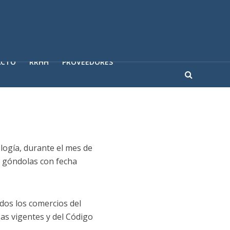
ACTO
RRHH
PROVEEDORES
logía, durante el mes de
n góndolas con fecha
odos los comercios del
zas vigentes y del Código