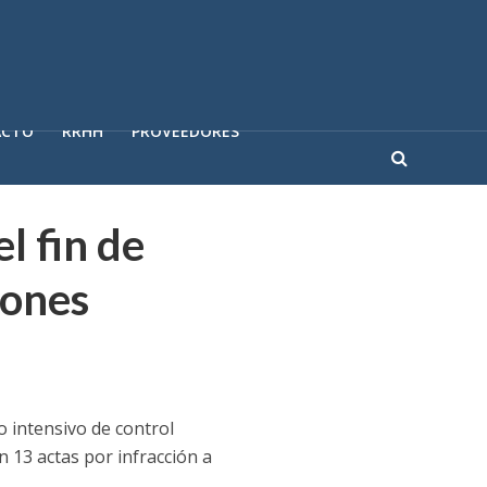
ACTO
RRHH
PROVEEDORES
l fin de
iones
 intensivo de control
n 13 actas por infracción a