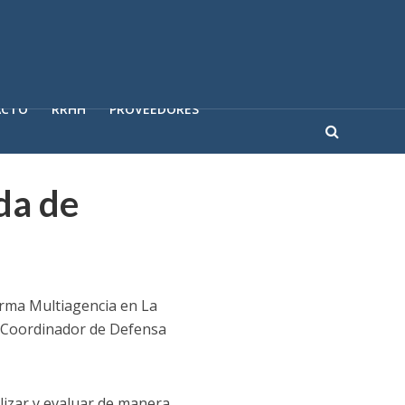
ACTO
RRHH
PROVEEDORES
da de
forma Multiagencia en La
el Coordinador de Defensa
lizar y evaluar de manera