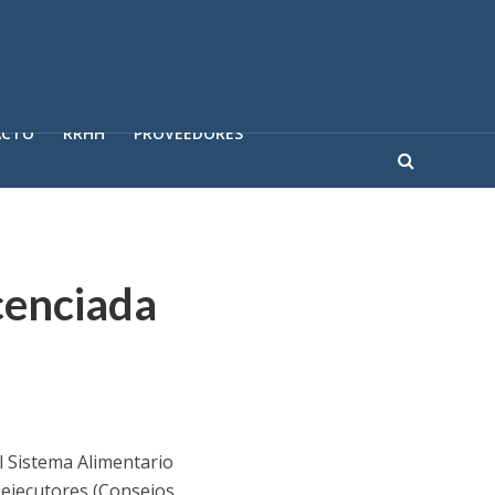
ACTO
RRHH
PROVEEDORES
cenciada
l Sistema Alimentario
 ejecutores (Consejos