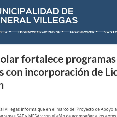
ERTO
TRANSPARENCIA FISCAL
LOCALIDADES
CONT
olar fortalece programas
s con incorporación de Li
n
al Villegas informa que en el marco del Proyecto de Apoyo a
rogramas SAE y MESA y con el afán de acompañar a los entes