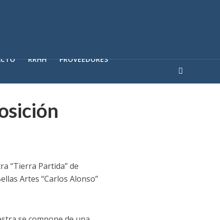
ACTO
RRHH
PROVEEDORES
osición
ra “Tierra Partida” de
ellas Artes “Carlos Alonso”
uestra se compone de una