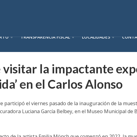
ERTO
TRANSPARENCIA FISCAL
LOCALIDADES
CONT
 visitar la impactante exp
ida’ en el Carlos Alonso
re participó el viernes pasado de la inauguración de la muest
 curadora Luciana García Belbey, en el Museo Municipal de B
oyecto de la artista Emilia Mönch que comenzó en 2022, la m