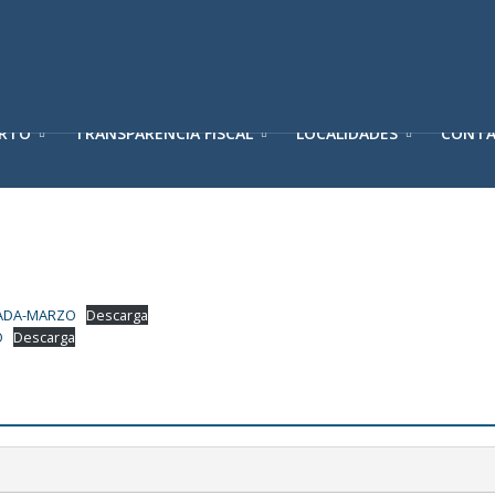
ERTO
TRANSPARENCIA FISCAL
LOCALIDADES
CONT
VADA-MARZO
Descarga
O
Descarga