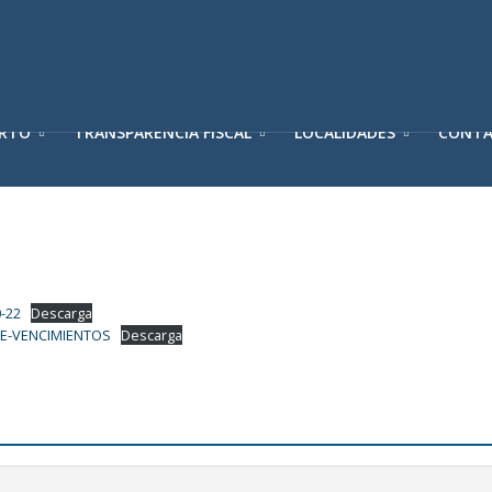
ERTO
TRANSPARENCIA FISCAL
LOCALIDADES
CONT
-22
Descarga
DE-VENCIMIENTOS
Descarga