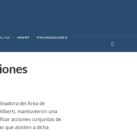
ACTO
RRHH
PROVEEDORES
iones
dinadora del Área de
 Aliberti, mantuvieron una
ficar acciones conjuntas de
s que asisten a dicha