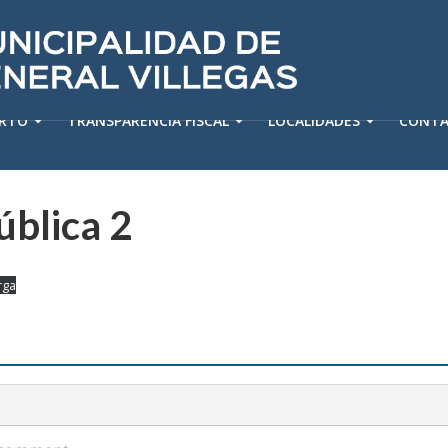
ERTO
TRANSPARENCIA FISCAL
LOCALIDADES
CONT
ública 2
rga