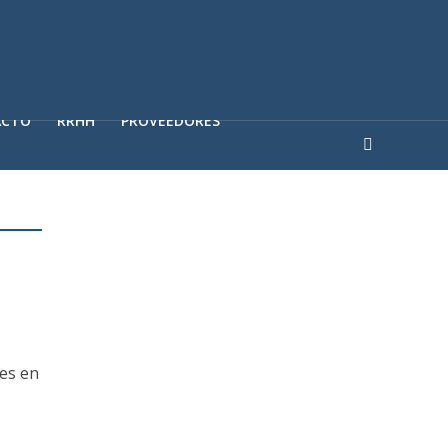
ACTO
RRHH
PROVEEDORES
les en