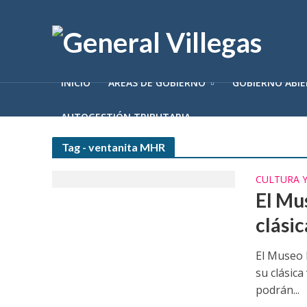
INICIO
ÁREAS DE GOBIERNO
GOBIERNO ABI
AUTOGESTIÓN TRIBUTARIA
Tag - ventanita MHR
CULTURA 
El Mu
clásic
El Museo 
su clásica
podrán...