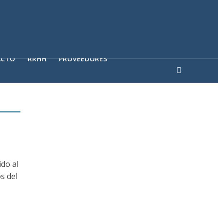
ACTO
RRHH
PROVEEDORES
ido al
s del