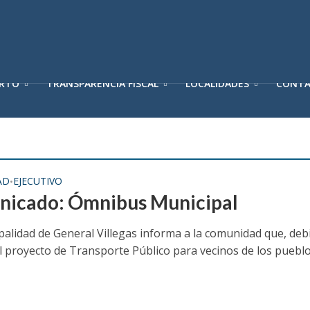
ERTO
TRANSPARENCIA FISCAL
LOCALIDADES
CONT
AD
EJECUTIVO
•
icado: Ómnibus Municipal
palidad de General Villegas informa a la comunidad que, deb
l proyecto de Transporte Público para vecinos de los pueblo