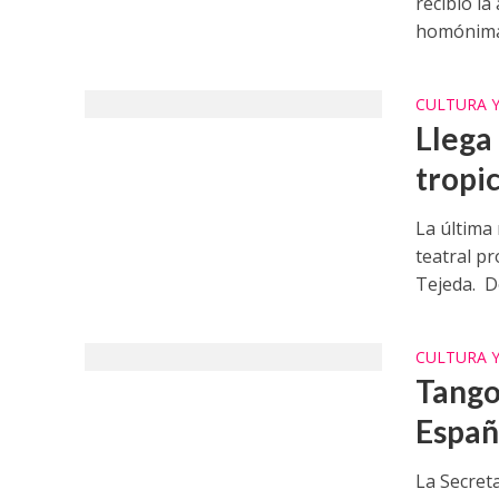
recibió la
homónima 
CULTURA 
Llega
tropic
La última
teatral p
Tejeda. Do
CULTURA 
Tango
Españ
La Secreta