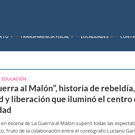
ERTO
TRANSPARENCIA FISCAL
LOCALIDADES
CONT
Y EDUCACIÓN
erra al Malón”, historia de rebeldía
d y liberación que iluminó el centro
udad
 en escena de La Guerra al Malón superó todas las expectati
to, fruto de la colaboración entre el coreógrafo Luciano Ga