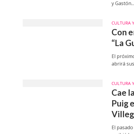
y Gastón..
CULTURA 
Con e
“La G
El próxim
abrirá sus
CULTURA 
Cae l
Puig 
Ville
El pasado