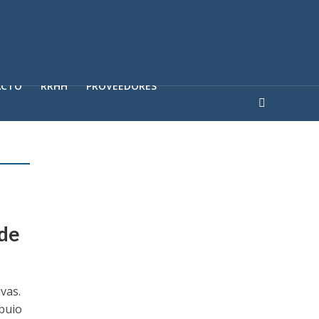
ACTO
RRHH
PROVEEDORES
,
 de
vas.
rbuio