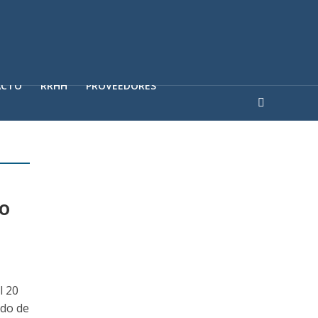
ACTO
RRHH
PROVEEDORES
co
l 20
ado de